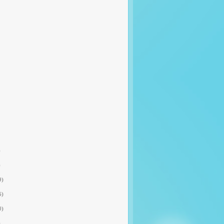
)
)
9)
6)
0)
)