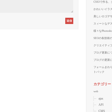
CSS3で作る
かわいいイラス
美しいロゴデザ
スィートなデス
様々なPhoto
SEOの各技術
クリエイティブ
ブログ更新に
ブログの更新
フォームまわ
トパック
カテゴリー
web
ajax
API
CMS