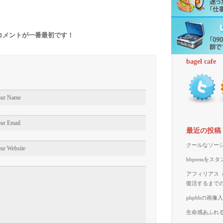
コメントが一番最初です！
bagel cafe
最近の投稿
クールなソーシ
bbpressを
アフィリアス（A
復活するまで
phpbbの画
生命感あふれる