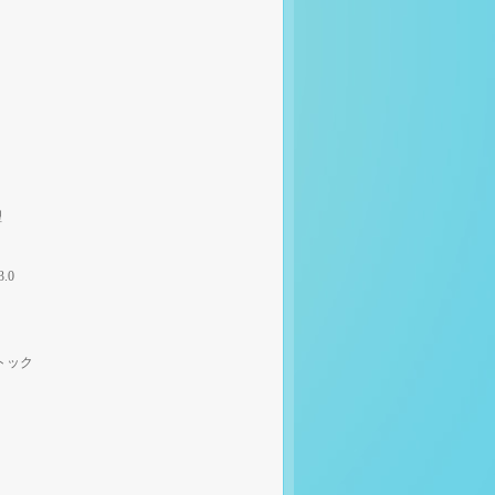
理
3.0
トック