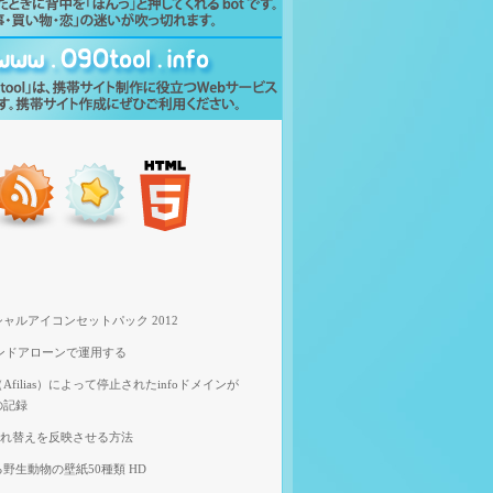
ャルアイコンセットパック 2012
スタンドアローンで運用する
filias）によって停止されたinfoドメインが
の記録
像入れ替えを反映させる方法
野生動物の壁紙50種類 HD