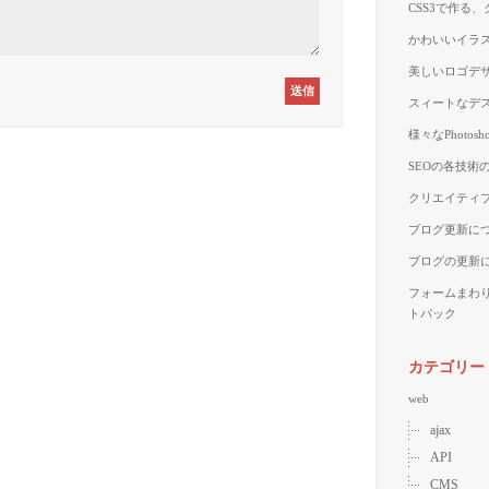
CSS3で作る
かわいいイラス
美しいロゴデザ
スィートなデス
様々なPhoto
SEOの各技術
クリエイティブ
ブログ更新に
ブログの更新
フォームまわ
トパック
カテゴリー
web
ajax
API
CMS