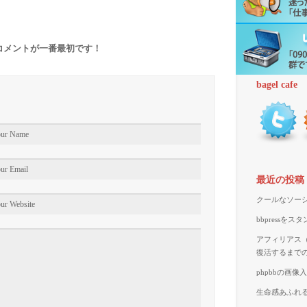
コメントが一番最初です！
bagel cafe
最近の投稿
クールなソーシ
bbpressを
アフィリアス（A
復活するまで
phpbbの画
生命感あふれる