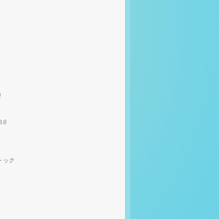
理
3.0
トック