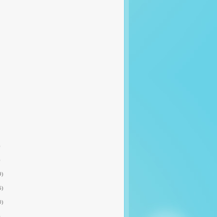
)
)
9)
6)
0)
)