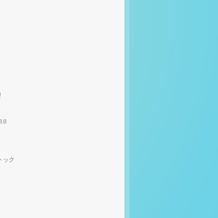
理
3.0
トック