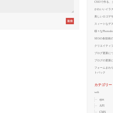
CSS3で作る
かわいいイラス
美しいロゴデザ
スィートなデス
様々なPhoto
SEOの各技術
クリエイティブ
ブログ更新に
ブログの更新
フォームまわ
トパック
カテゴリー
web
ajax
API
CMS