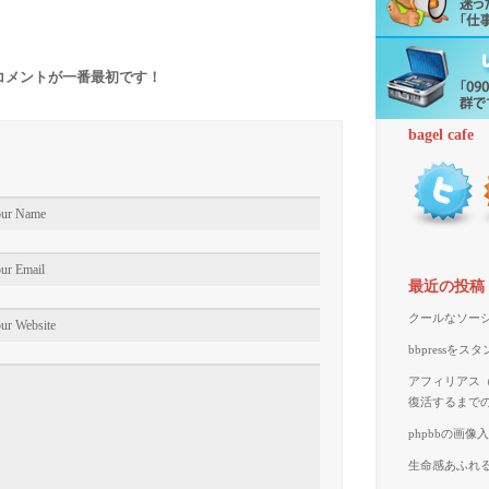
コメントが一番最初です！
bagel cafe
最近の投稿
クールなソーシ
bbpressを
アフィリアス（A
復活するまで
phpbbの画
生命感あふれる