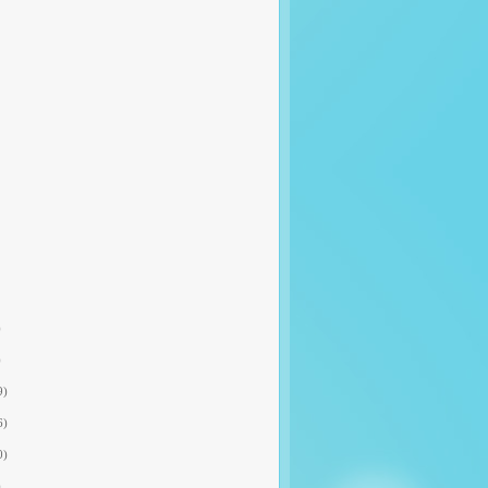
)
)
9)
6)
0)
)