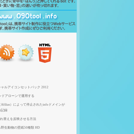
ャルアイコンセットパック 2012
スタンドアローンで運用する
filias）によって停止されたinfoドメインが
の記録
像入れ替えを反映させる方法
野生動物の壁紙50種類 HD