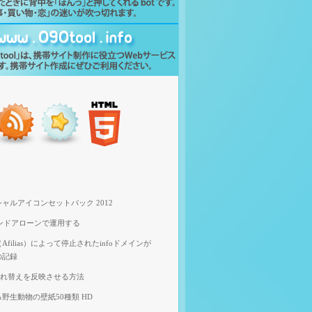
ャルアイコンセットパック 2012
スタンドアローンで運用する
filias）によって停止されたinfoドメインが
の記録
像入れ替えを反映させる方法
野生動物の壁紙50種類 HD