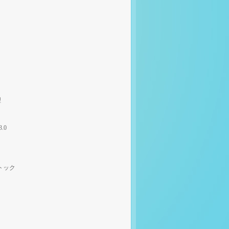
理
3.0
トック