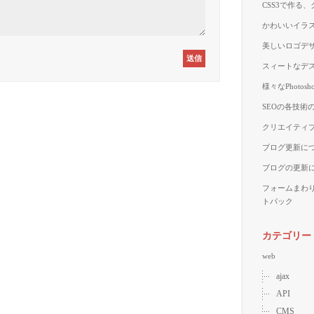
CSS3で作る
かわいいイラス
美しいロゴデザ
スィートなデス
様々なPhoto
SEOの各技術
クリエイティブ
ブログ更新に
ブログの更新
フォームまわ
トパック
カテゴリー
web
ajax
API
CMS