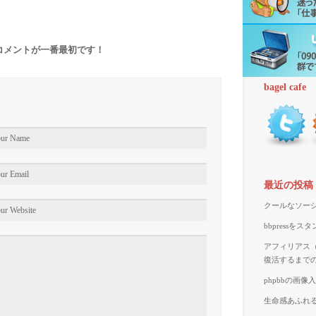
コメントが一番最初です！
bagel cafe
最近の投稿
クールなソーシ
bbpressを
アフィリアス（A
復活するまで
phpbbの画
生命感あふれる