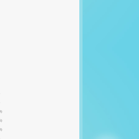
)
)
9)
6)
0)
)