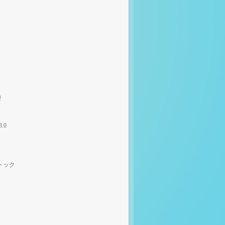
理
3.0
トック