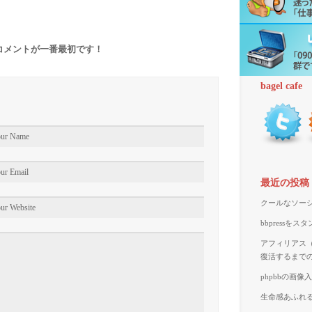
コメントが一番最初です！
bagel cafe
最近の投稿
クールなソーシ
bbpressを
アフィリアス（A
復活するまで
phpbbの画
生命感あふれる