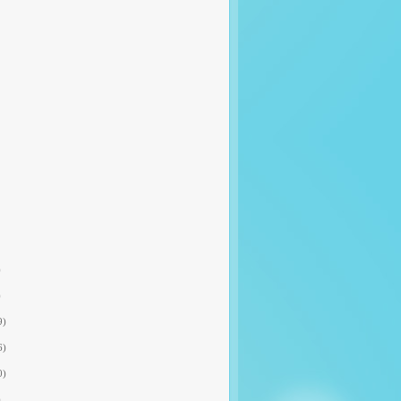
)
)
9)
6)
0)
)