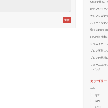
CSS3で作る
かわいいイラス
美しいロゴデザ
スィートなデス
様々なPhoto
SEOの各技術
クリエイティブ
ブログ更新に
ブログの更新
フォームまわ
トパック
カテゴリー
web
ajax
API
CMS