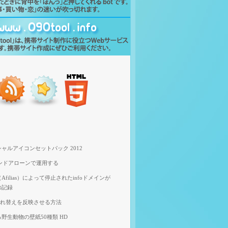
ャルアイコンセットパック 2012
スタンドアローンで運用する
filias）によって停止されたinfoドメインが
の記録
像入れ替えを反映させる方法
野生動物の壁紙50種類 HD