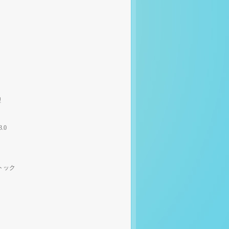
理
3.0
トック