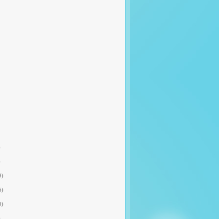
)
)
9)
6)
0)
)