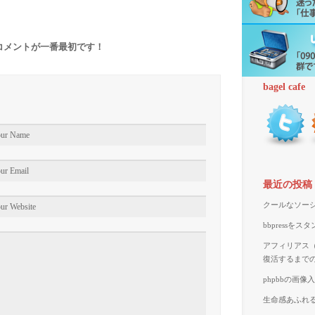
コメントが一番最初です！
bagel cafe
最近の投稿
クールなソーシ
bbpressを
アフィリアス（A
復活するまで
phpbbの画
生命感あふれる