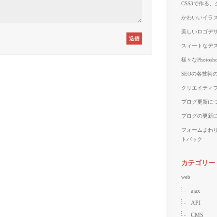
CSS3で作る
かわいいイラス
美しいロゴデザ
スィートなデス
様々なPhoto
SEOの各技術
クリエイティブ
ブログ更新に
ブログの更新
フォームまわ
トパック
カテゴリー
web
ajax
API
CMS