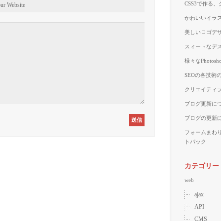
CSS3で作る
かわいいイラス
美しいロゴデザ
スィートなデス
様々なPhoto
SEOの各技術
クリエイティブ
ブログ更新に
ブログの更新
フォームまわ
トパック
カテゴリー
web
ajax
API
CMS