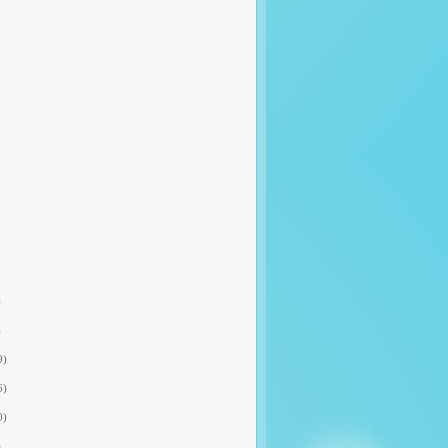
)
)
9)
6)
0)
)