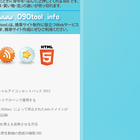
ャルアイコンセットパック 2012
スタンドアローンで運用する
filias）によって停止されたinfoドメインが
の記録
像入れ替えを反映させる方法
野生動物の壁紙50種類 HD