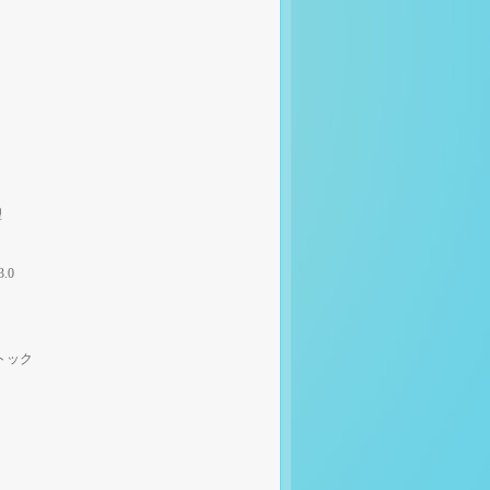
理
3.0
トック