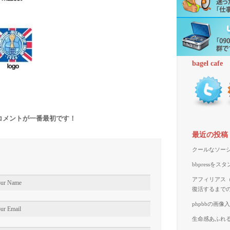
bagel cafe
コメントが一番最初です！
最近の投稿
クールなソーシ
bbpressを
アフィリアス（A
復活するまで
phpbbの画
生命感あふれる