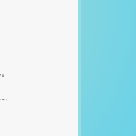
理
3.0
トック