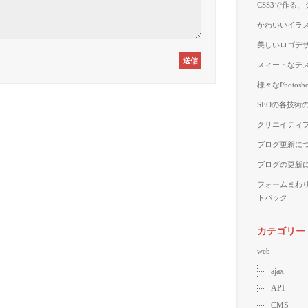
CSS3で作る
かわいいイラス
美しいロゴデザ
スィートなデス
様々なPhoto
SEOの各技術
クリエイティブ
ブログ更新に
ブログの更新
フォームまわ
トパック
カテゴリー
web
ajax
API
CMS