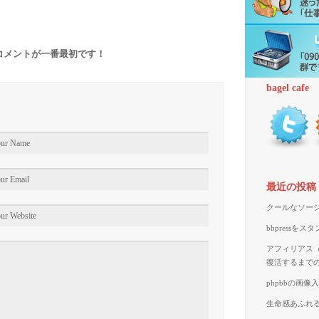
コメントが一番最初です！
bagel cafe
最近の投稿
クールなソーシ
bbpressを
アフィリアス（A
復活するまで
phpbbの画
生命感あふれる