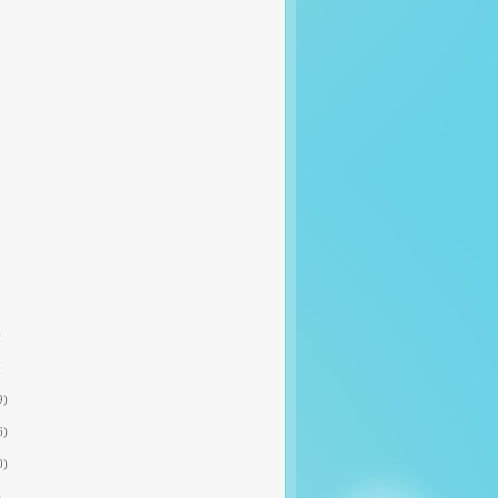
)
)
9)
6)
0)
)