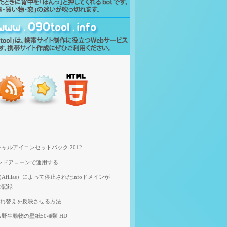
ャルアイコンセットパック 2012
スタンドアローンで運用する
filias）によって停止されたinfoドメインが
の記録
像入れ替えを反映させる方法
野生動物の壁紙50種類 HD