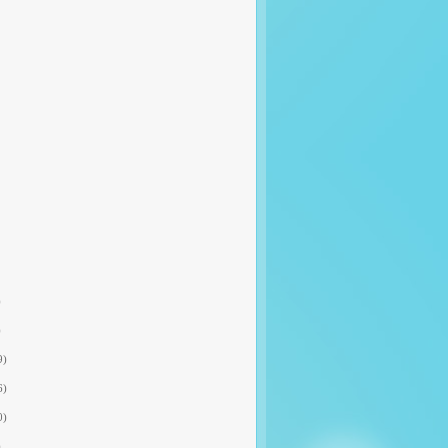
)
)
9)
6)
0)
)