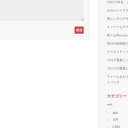
CSS3で作る
かわいいイラス
美しいロゴデザ
スィートなデス
様々なPhoto
SEOの各技術
クリエイティブ
ブログ更新に
ブログの更新
フォームまわ
トパック
カテゴリー
web
ajax
API
CMS