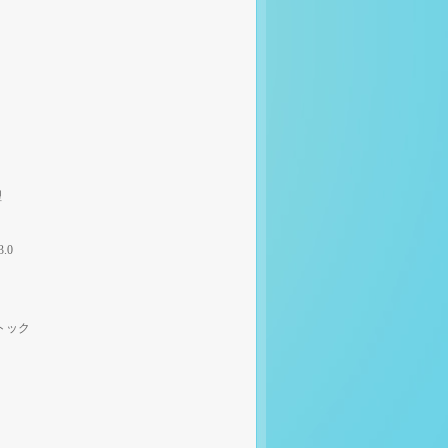
理
3.0
トック