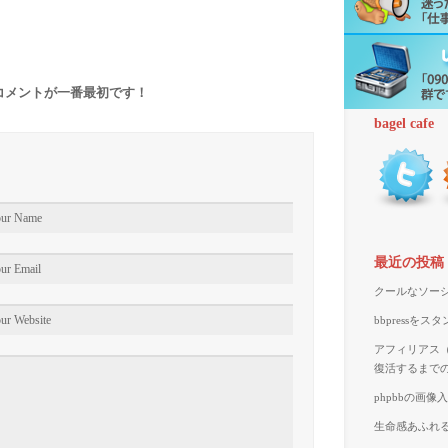
コメントが一番最初です！
bagel cafe
最近の投稿
クールなソーシ
bbpressを
アフィリアス（A
復活するまで
phpbbの画
生命感あふれる