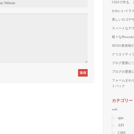
CSS3で作る
かわいいイラス
美しいロゴデザ
スィートなデス
様々なPhoto
SEOの各技術
クリエイティブ
ブログ更新に
ブログの更新
フォームまわ
トパック
カテゴリー
web
ajax
API
CMS