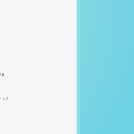
理
3.0
トック