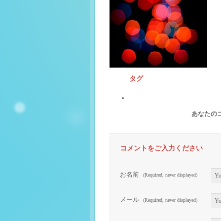
タグ
あなたの
コメントをご入力ください
お名前
(Required, never displayed)
メール
(Required, never displayed)