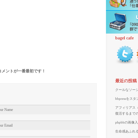
bagel cafe
コメントが一番最初です！
最近の投稿
クールなソーシ
bbpressを
アフィリアス（A
復活するまで
phpbbの画
生命感あふれる