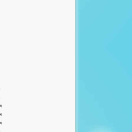
)
)
9)
6)
0)
)