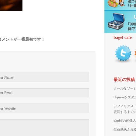
bagel cafe
コメントが一番最初です！
最近の投稿
クールなソーシ
bbpressを
アフィリアス（A
復活するまで
phpbbの画
生命感あふれる