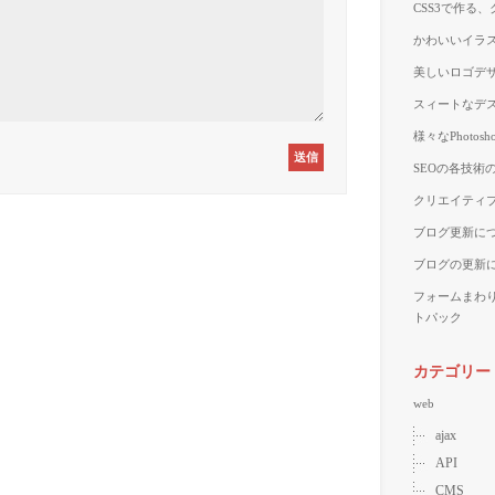
CSS3で作る
かわいいイラス
美しいロゴデザ
スィートなデス
様々なPhoto
SEOの各技術
クリエイティブ
ブログ更新に
ブログの更新
フォームまわ
トパック
カテゴリー
web
ajax
API
CMS