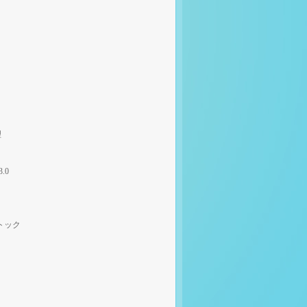
理
3.0
トック