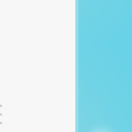
)
)
9)
6)
0)
)