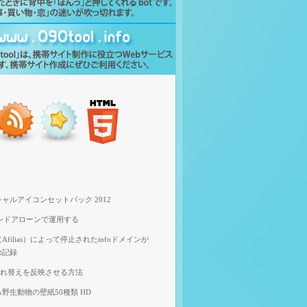
ャルアイコンセットパック 2012
スタンドアローンで運用する
filias）によって停止されたinfoドメインが
の記録
像入れ替えを反映させる方法
野生動物の壁紙50種類 HD