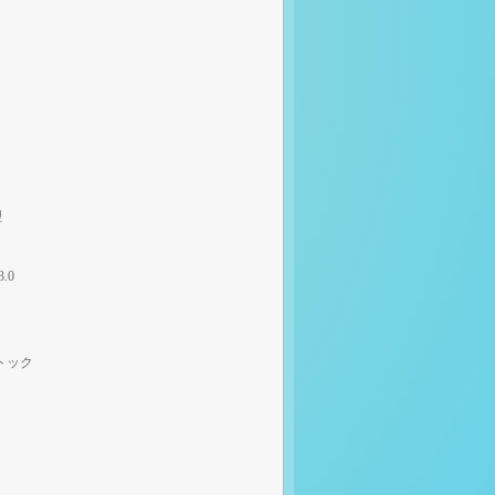
理
3.0
トック