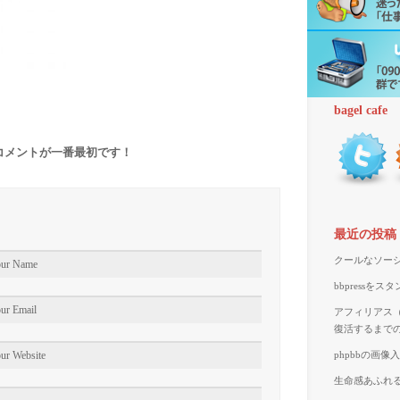
bagel cafe
コメントが一番最初です！
最近の投稿
クールなソーシ
bbpressを
アフィリアス（A
復活するまで
phpbbの画
生命感あふれる