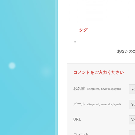
タグ
あなたの
コメントをご入力ください
お名前
(Required, never displayed)
メール
(Required, never displayed)
URL
コメント