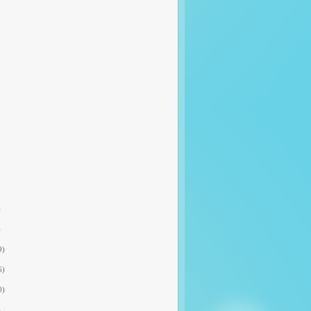
)
)
9)
6)
0)
)