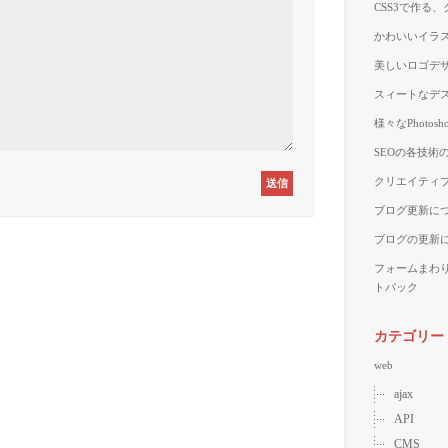
CSS3で作る
かわいいイラス
美しいロゴデザ
スィートなデス
様々なPhoto
SEOの各技術
クリエイティブ
ブログ更新に
ブログの更新
フォームまわ
トパック
カテゴリー
web
ajax
API
CMS