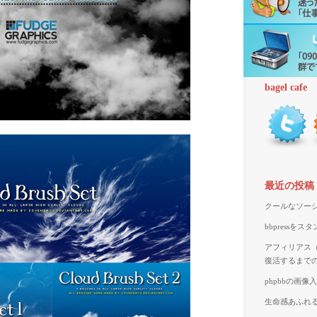
bagel cafe
最近の投稿
クールなソーシ
bbpressを
アフィリアス（A
復活するまで
phpbbの画
生命感あふれる