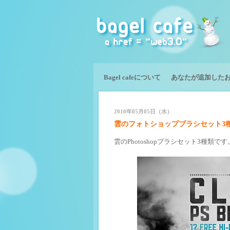
Bagel cafeについて
あなたが追加した
2010年05月05日（水）
雲のフォトショップブラシセット3種類 P
雲のPhotoshopブラシセット3種類です