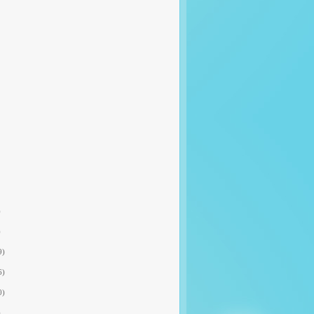
)
)
9)
6)
0)
)