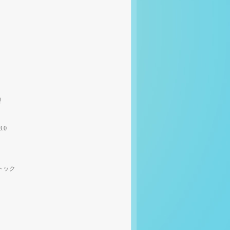
理
3.0
トック