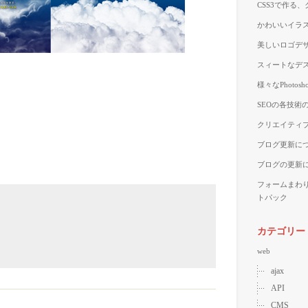
CSS3で作る
かわいいイラス
美しいロゴデザ
スィートなデス
様々なPhoto
SEOの各技術
クリエイティブ
ブログ更新に
ブログの更新
フォームまわ
トパック
カテゴリー
web
ajax
API
CMS