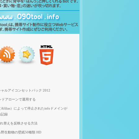
ャルアイコンセットパック 2012
スタンドアローンで運用する
filias）によって停止されたinfoドメインが
の記録
像入れ替えを反映させる方法
野生動物の壁紙50種類 HD