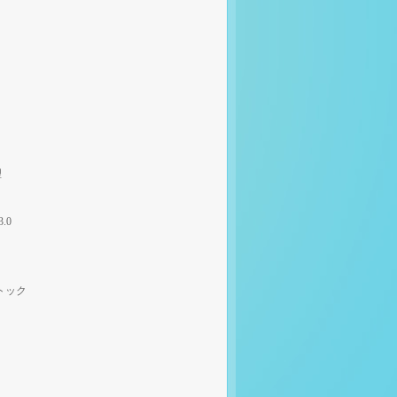
理
3.0
トック