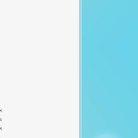
)
)
9)
6)
0)
)