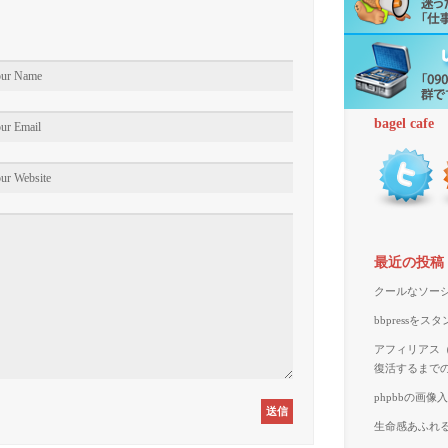
bagel cafe
最近の投稿
クールなソーシ
bbpressを
アフィリアス（A
復活するまで
phpbbの画
生命感あふれる