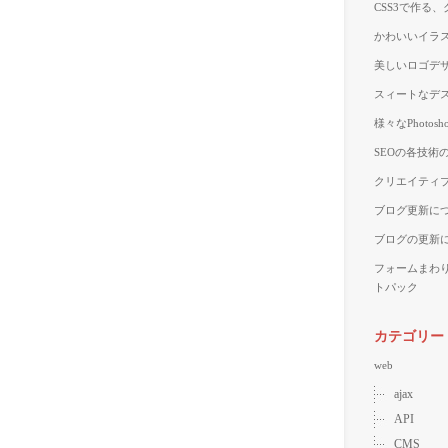
CSS3で作る
かわいいイラス
美しいロゴデザ
スィートなデス
様々なPhoto
SEOの各技術
クリエイティブ
ブログ更新に
ブログの更新
フォームまわ
トパック
カテゴリー
web
ajax
API
CMS