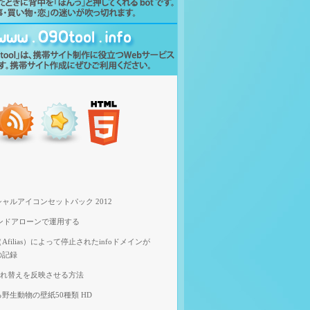
ャルアイコンセットパック 2012
スタンドアローンで運用する
filias）によって停止されたinfoドメインが
の記録
像入れ替えを反映させる方法
野生動物の壁紙50種類 HD