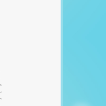
)
)
9)
6)
0)
)