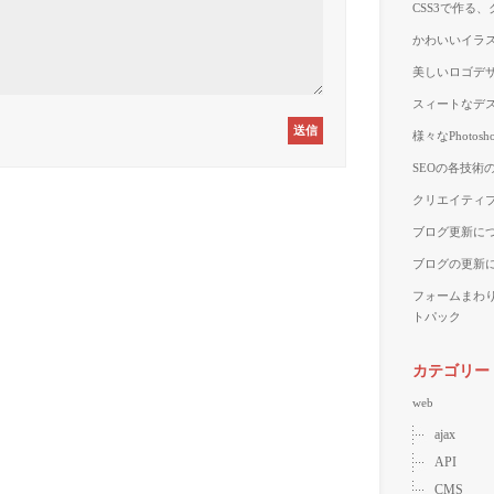
CSS3で作る
かわいいイラス
美しいロゴデザ
スィートなデス
様々なPhoto
SEOの各技術
クリエイティブ
ブログ更新に
ブログの更新
フォームまわ
トパック
カテゴリー
web
ajax
API
CMS