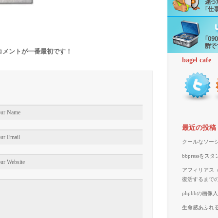
コメントが一番最初です！
bagel cafe
最近の投稿
クールなソーシ
bbpressを
アフィリアス（A
復活するまで
phpbbの画
生命感あふれる