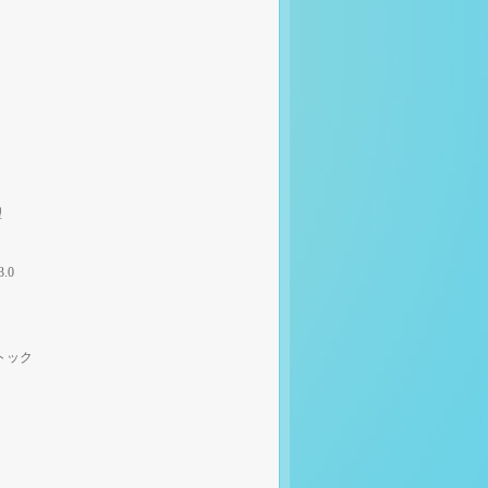
理
3.0
トック