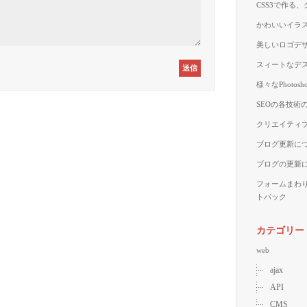
CSS3で作る
かわいいイラス
美しいロゴデザ
スィートなデス
様々なPhoto
SEOの各技術
クリエイティブ
ブログ更新に
ブログの更新
フォームまわ
トパック
カテゴリー
web
ajax
API
CMS