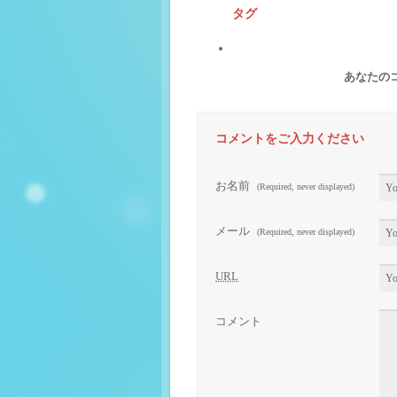
タグ
あなたの
コメントをご入力ください
お名前
(Required, never displayed)
メール
(Required, never displayed)
URL
コメント