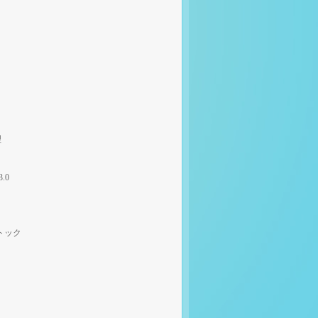
理
3.0
トック