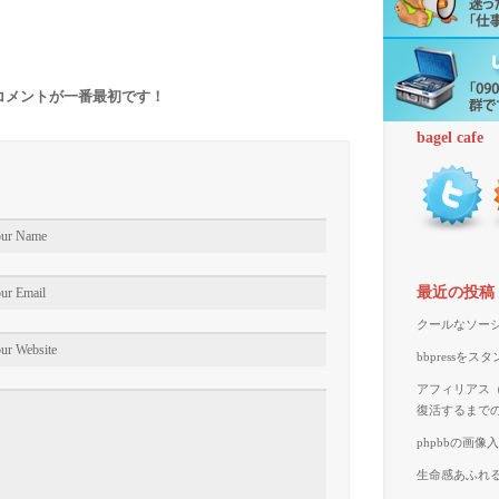
コメントが一番最初です！
bagel cafe
最近の投稿
クールなソーシ
bbpressを
アフィリアス（A
復活するまで
phpbbの画
生命感あふれる