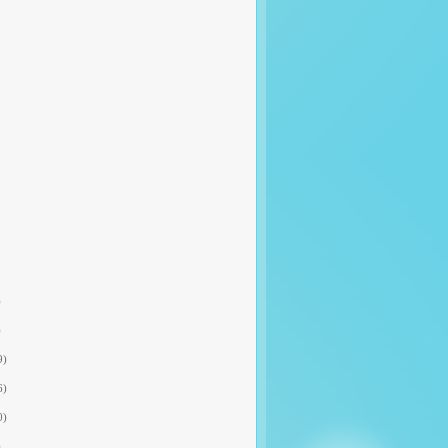
)
)
9)
6)
0)
)