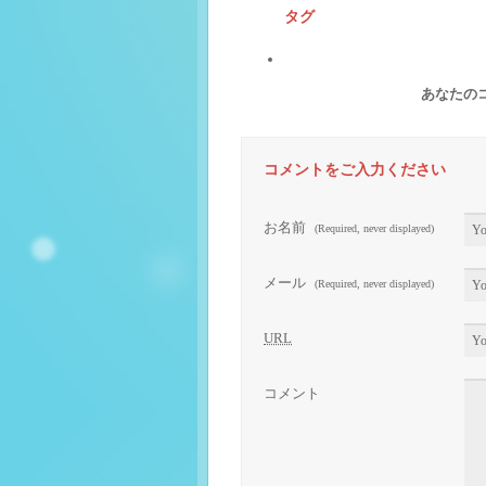
タグ
あなたの
コメントをご入力ください
お名前
(Required, never displayed)
メール
(Required, never displayed)
URL
コメント