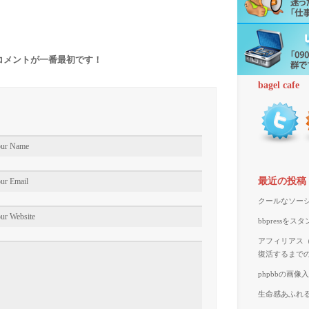
コメントが一番最初です！
bagel cafe
最近の投稿
クールなソーシ
bbpressを
アフィリアス（A
復活するまで
phpbbの画
生命感あふれる